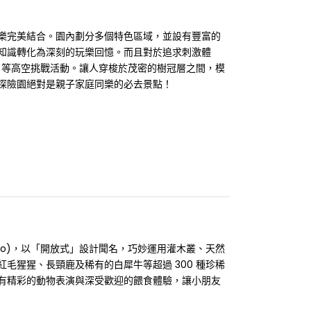
樂完美結合。園內劃分多個特色區域，並設有豐富的
知識轉化為深刻的玩樂回憶。而且對於追求刺激體
冠彈跳」等高空挑戰活動。讓人穿梭於茂密的樹冠層之間，模
探險園絕對是親子家庭同樂的必去景點！
 Zoo)，以「開放式」設計聞名，巧妙運用灌木叢、天然
毛猩猩、長頸鹿及稀有的白犀牛等超過 300 種珍稀
有精彩的動物表演與深受歡迎的餵食體驗，讓小朋友