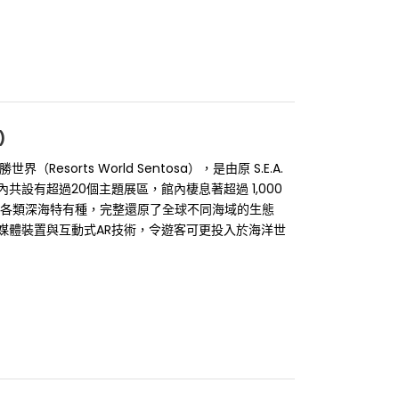
)
（Resorts World Sentosa），是由原 S.E.A.
設有超過20個主題展區，館內棲息著超過 1,000
髻鯊及各類深海特有種，完整還原了全球不同海域的生態
媒體裝置與互動式AR技術，令遊客可更投入於海洋世