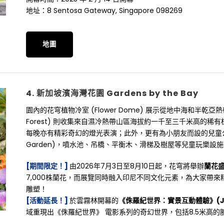
地址：8 Sentosa Gateway, Singapore 098269
地圖
4. 新加坡濱海灣花園 Gardens by the Bay
園內的花穹植物冷室 (Flower Dome) 展示從地中海和半乾亞
Forest) 則收集來自濕冷熱帶山區海拔約一千至三千米高的稀有植物
每晚亦有精彩奇幻的燈光表演；此外，更有為小朋友而設的兒童公園 (Far Ea
Garden)，噴水池、吊橋、平衡木、滑梯及樹屋等兒童玩樂設
[期間限定！]
由2026年7月3日至8月10日起，花穹將舉辦
蘭花盛會
7,000株蘭花，而展覽同時融入印尼不同文化元素，為大家帶
雕塑！
[活動延長！]
於雲霧林開幕的
《侏羅紀世界：實景互動體驗》(Jurass
域重現出《侏羅紀世界》 電影系列的奇幻世界，包括8.5米高的