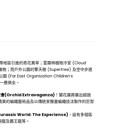
熱帶地區引進的奇花異草；雲霧林植物冷室 (Cloud
；而戶外公園的擎天樹 (Supertree) 及空中步道
st Organization Children’s
施一應俱全。
(Orchid Extravaganza)
！蘭花展將展出超過
來精美的編織藝術品及以傳統安雅曼編織技法製作的巨型
ic World: The Experience)
，設有多個區
腕龍及霸王龍等。