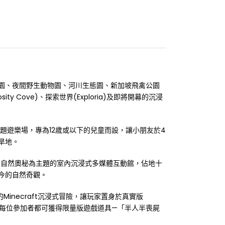
園、夜間野生動物園、河川生態園、新加坡飛禽公園
y Cove)、探索世界(Exploria)及即將開幕的沉浸
題遊樂場，專為12歲或以下的兒童而設，讓小朋友於4
旱地。
探索自然奧秘為主題的室內沉浸式多媒體互動館，佔地十
今的自然奇觀。
Minecraft沉浸式冒險，讓玩家置身於真實版
後，每位參加者都可獲得限量版遊戲道具—「半人半喪屍