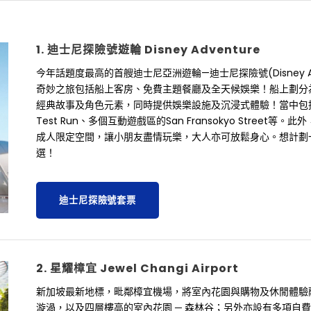
1. 迪士尼探險號遊輪 Disney Adventure
今年話題度最高的首艘迪士尼亞洲遊輪—迪士尼探險號(Disney A
奇妙之旅包括船上客房、免費主題餐廳及全天候娛樂！船上劃分為七大主題
經典故事及角色元素，同時提供娛樂設施及沉浸式體驗！當中包括最
Test Run、多個互動遊戲區的San Fransokyo Stre
成人限定空間，讓小朋友盡情玩樂，大人亦可放鬆身心。想計劃一場精彩
選！
迪士尼探險號套票
2. 星耀樟宜 Jewel Changi Airport
新加坡最新地標，毗鄰樟宜機場，將室內花園與購物及休閒體驗融
漩渦，以及四層樓高的室內花園 ─ 森林谷；另外亦設有多項自