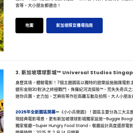
宮等，大小朋友都適合！
地圖
新加坡樟宜機場指南
3. 新加坡環球影城™ Universal Studios Singa
身歷其境，體驗電影！7個主題園區以獨特的遊樂設施融匯電影
變形金剛3D對決之終極戰鬥、侏羅紀河流探險™、荒失失奇兵
迷你兵團、史力加、芝麻街等作近距離互動及拍照，大人小朋友
2025年全新園區開幕
—
《小小兵樂園》！園區主要分為三大主題
現經典電影場景，更有新加坡環球影城獨家設施—Buggie Bo
獨家餐廳—Super Hungry Food Stand，餐廳設計高
開幕時間：2025 年 2 月 14 日開幕