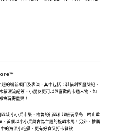
pore™
主題的嶄新項目及表演，其中包括：鞋貓劍客歷險記、
之木箱漂流記等。小朋友更可以與喜歡的卡通人物，如
都會玩得盡興！
區域:小小兵市集、格魯的街區和超級玩樂島！唔止重
ogie，首個以小小兵舞會為主題的旋轉木馬！另外，推薦
度還原電影中的海濱小吃攤，更有好食又打卡餐飲！