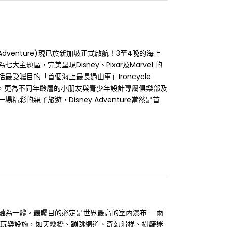
dventure)現已於新加坡正式啟航！3至4晚的海上
區，完美呈現Disney、Pixar及Marvel 的
受矚目的「首個海上最長過山車」Ironcycle
et等。此外，更為不同年齡層的小朋友與青少年設計專屬俱樂部及
的親子旅遊，Disney Adventure當然是首
為一體。最矚目的必定是世界最高的室內瀑布 ─ 雨
費玩樂設施，如天懸橋、蹦跳網道、奇幻滑梯、樹籬迷